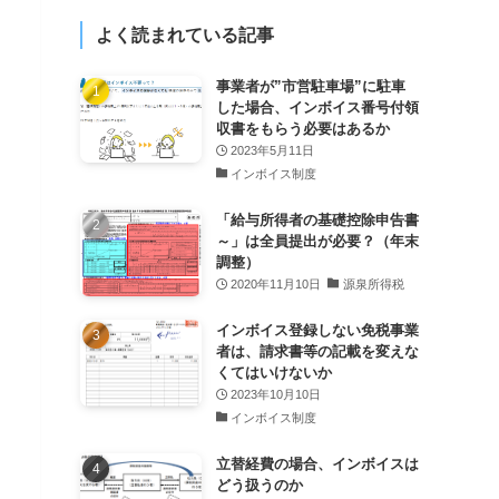
よく読まれている記事
事業者が”市営駐車場”に駐車
した場合、インボイス番号付領
収書をもらう必要はあるか
2023年5月11日
インボイス制度
「給与所得者の基礎控除申告書
～」は全員提出が必要？（年末
調整）
2020年11月10日
源泉所得税
インボイス登録しない免税事業
者は、請求書等の記載を変えな
くてはいけないか
2023年10月10日
インボイス制度
立替経費の場合、インボイスは
どう扱うのか