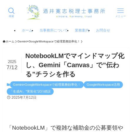
検索
メニュー
ホーム
当事務所について
業務案内
お問合せ
ホーム
Gemini×GoogleWorkspaceで経理業務効率化！
NotebookLMでマインドマップ化
2025
し、Gemini「Canvas」で”伝わ
7/12
る”チラシを作る
Gemini×GoogleWorkspaceで経理業務効率化！
GoogleWorkspace活用
「生成AI」”実装化”試行錯誤
2025年7月12日
「NotebookLM」で複雑な補助金の公募要領や