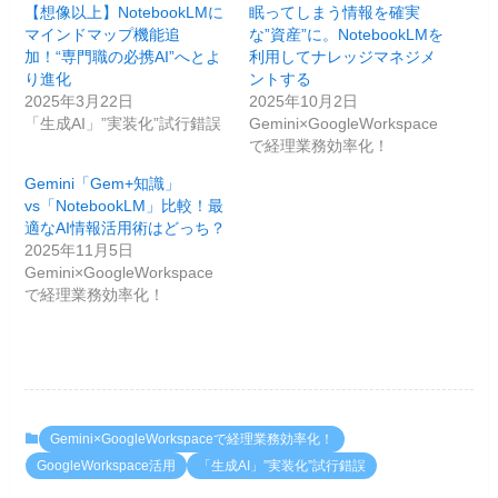
【想像以上】NotebookLMに
眠ってしまう情報を確実
マインドマップ機能追
な”資産”に。NotebookLMを
加！“専門職の必携AI”へとよ
利用してナレッジマネジメ
り進化
ントする
2025年3月22日
2025年10月2日
「生成AI」”実装化”試行錯誤
Gemini×GoogleWorkspace
で経理業務効率化！
Gemini「Gem+知識」
vs「NotebookLM」比較！最
適なAI情報活用術はどっち？
2025年11月5日
Gemini×GoogleWorkspace
で経理業務効率化！
Gemini×GoogleWorkspaceで経理業務効率化！
GoogleWorkspace活用
「生成AI」”実装化”試行錯誤