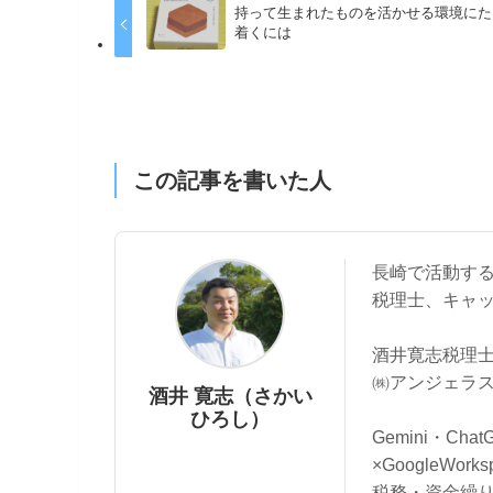
持って生まれたものを活かせる環境にた
着くには
この記事を書いた人
長崎で活動す
税理士、キャ
酒井寛志税理士
㈱アンジェラス
酒井 寛志（さかい
ひろし）
Gemini・Cha
×GoogleWo
税務・資金繰