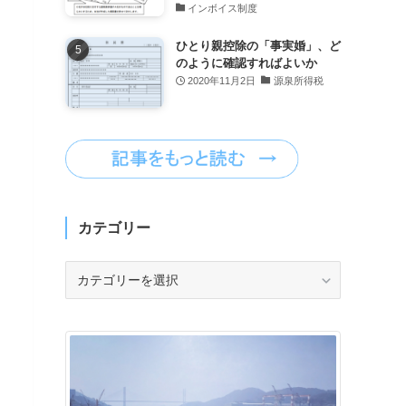
インボイス制度
ひとり親控除の「事実婚」、ど
のように確認すればよいか
2020年11月2日
源泉所得税
カテゴリー
カ
テ
ゴ
リ
ー