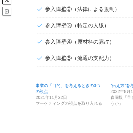
参入障壁②（法律による規制）
参入障壁③（特定の人脈）
参入障壁④（原材料の寡占）
参入障壁⑤（流通の支配力）
事業の「目的」を考えるときの3つ
”伝え方”を
の視点
2022年8月
2021年11月22日
森岡毅「苦
マーケティングの視点を取り入れる
うか」