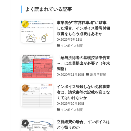
よく読まれている記事
事業者が”市営駐車場”に駐車
した場合、インボイス番号付領
収書をもらう必要はあるか
2023年5月11日
インボイス制度
「給与所得者の基礎控除申告書
～」は全員提出が必要？（年末
調整）
2020年11月10日
源泉所得税
インボイス登録しない免税事業
者は、請求書等の記載を変えな
くてはいけないか
2023年10月10日
インボイス制度
立替経費の場合、インボイスは
どう扱うのか