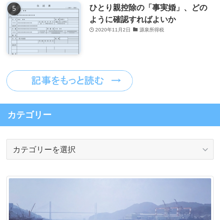
ひとり親控除の「事実婚」、どの
ように確認すればよいか
2020年11月2日
源泉所得税
カテゴリー
カ
テ
ゴ
リ
ー