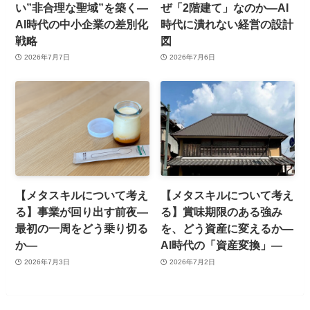
い”非合理な聖域”を築く—
ぜ「2階建て」なのか—AI
AI時代の中小企業の差別化
時代に潰れない経営の設計
戦略
図
2026年7月7日
2026年7月6日
【メタスキルについて考え
【メタスキルについて考え
る】事業が回り出す前夜—
る】賞味期限のある強み
最初の一周をどう乗り切る
を、どう資産に変えるか—
か—
AI時代の「資産変換」—
2026年7月3日
2026年7月2日