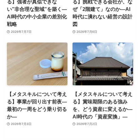
る】強者が真似できな
る】挑戦できる会社が、な
い”非合理な聖域”を築く—
ぜ「2階建て」なのか—AI
AI時代の中小企業の差別化
時代に潰れない経営の設計
戦略
図
2026年7月7日
2026年7月6日
【メタスキルについて考え
【メタスキルについて考え
る】事業が回り出す前夜—
る】賞味期限のある強み
最初の一周をどう乗り切る
を、どう資産に変えるか—
か—
AI時代の「資産変換」—
2026年7月3日
2026年7月2日