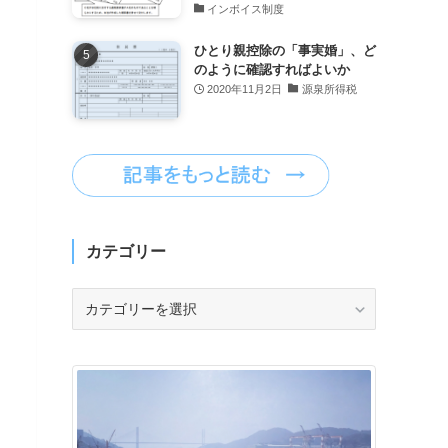
インボイス制度
ひとり親控除の「事実婚」、ど
のように確認すればよいか
2020年11月2日
源泉所得税
カテゴリー
カ
テ
ゴ
リ
ー