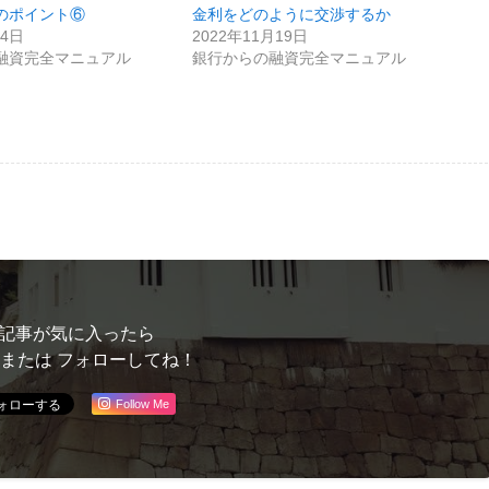
のポイント⑥
金利をどのように交渉するか
月4日
2022年11月19日
融資完全マニュアル
銀行からの融資完全マニュアル
記事が気に入ったら
 または フォローしてね！
Follow Me