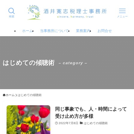
検索
メニュー
ホーム
当事務所について
業務案内
お問合せ
はじめての傾聴術
– category –
ホーム
はじめての傾聴術
同じ事象でも、人・時間によって
受け止め方が多様
2022年7月8日
はじめての傾聴術