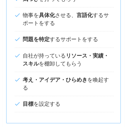
物事を
具体化
させる、
言語化
するサ
ポートをする
問題を特定
するサポートをする
自社が持っている
リソース・実績・
スキル
を棚卸してもらう
考え・アイデア・ひらめき
を喚起す
る
目標
を設定する