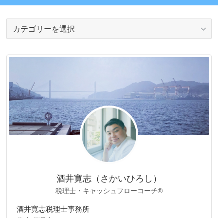
カ
テ
ゴ
リ
ー
酒井寛志（さかいひろし）
税理士・キャッシュフローコーチ®
酒井寛志税理士事務所