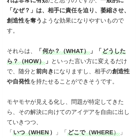
れば非常に有効
だと思うのですが、
一般的に
「なぜ？」は、相手に責任を迫り、萎縮させ、
創造性を奪う
ような効果になりやすいもので
す。
それらは、
「
何か？（WHAT）
」「
どうした
ら？（HOW）
」
といった言い方に変えるだけ
で、随分と
前向き
になりますし、相手の
創造性
や自発性
を持たせることができそうです。
モヤモヤが見える化し、問題が特定してきた
ら、その解決に向けてのアイデアを自由に出し
ていきつつ、
「
いつ（WHEN
）
」「
どこで（WHERE
）
」