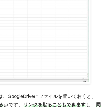
は、GoogleDriveにファイルを置いておくと、
る
点です。
リンクを貼ることもできます
し、
同