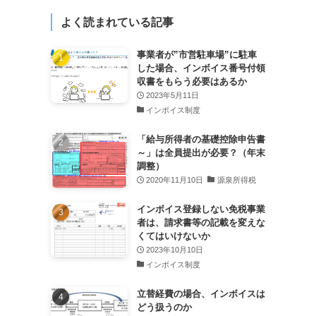
よく読まれている記事
事業者が”市営駐車場”に駐車
した場合、インボイス番号付領
収書をもらう必要はあるか
2023年5月11日
インボイス制度
「給与所得者の基礎控除申告書
～」は全員提出が必要？（年末
調整）
2020年11月10日
源泉所得税
インボイス登録しない免税事業
者は、請求書等の記載を変えな
くてはいけないか
2023年10月10日
インボイス制度
立替経費の場合、インボイスは
どう扱うのか