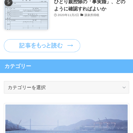
ひとり親控除の「事実婚」、どの
ように確認すればよいか
2020年11月2日
源泉所得税
カテゴリー
カ
テ
ゴ
リ
ー