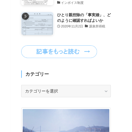
インボイス制度
ひとり親控除の「事実婚」、ど
のように確認すればよいか
2020年11月2日
源泉所得税
カテゴリー
カ
テ
ゴ
リ
ー