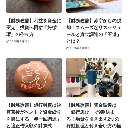
【財務改善】利益を資金に
【財務改善】赤字からの脱
変え、投資へ回す「好循
却！スムーズなリスケジュ
環」の作り方
ールと資金調達の「王道」
とは？
2026年2月2日
2026年1月30日
【財務改善】銀行融資は決
【財務改善】資金調達は
算直後がベスト？資金繰り
「銀行選び」で9割決ま
を楽にする「年一回調達」
る！融資を引き出す2つの
と適正借入額の計算式
行動原理と付き合い方の極