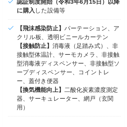
認証制度開始（令和3年6月15日）以降
に購入
した設備等
【飛沫感染防止】
パーテーション、ア
クリル板、透明ビニールカーテン
【接触防止】
消毒液（足踏み式）、非
接触型体温計、サーモカメラ、非接触
型消毒液ディスペンサー、非接触型ソ
ープディスペンサー、コイントレ
ー、蓋付き便器
【換気機能向上】
二酸化炭素濃度測定
器、サーキュレーター、網戸（玄関
用）