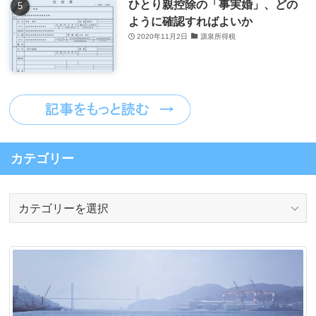
ひとり親控除の「事実婚」、どの
ように確認すればよいか
2020年11月2日
源泉所得税
カテゴリー
カ
テ
ゴ
リ
ー