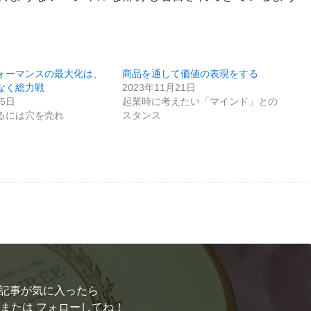
ォーマンスの最大化は、
商品を通して価値の表現をする
なく総力戦
2023年11月21日
15日
起業時に考えたい「マインド」との
るには穴を売れ
スタンス
記事が気に入ったら
 または フォローしてね！