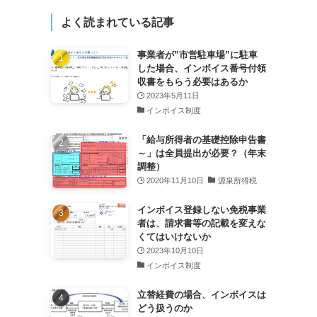
よく読まれている記事
事業者が”市営駐車場”に駐車
した場合、インボイス番号付領
収書をもらう必要はあるか
2023年5月11日
インボイス制度
「給与所得者の基礎控除申告書
～」は全員提出が必要？（年末
調整）
2020年11月10日
源泉所得税
インボイス登録しない免税事業
者は、請求書等の記載を変えな
くてはいけないか
2023年10月10日
インボイス制度
立替経費の場合、インボイスは
どう扱うのか