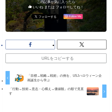
この記事が気に入ったら
いいね または フォローしてね！
Follow Me
URLをコピーする
「目標→戦略→戦術」の例を、USJハロウィーン企
画誕生から学ぶ
「行動→技術→意志・心構え→価値観」の順で見直
す