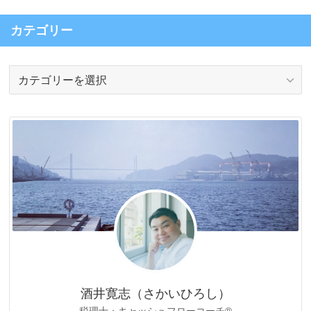
カテゴリー
カ
テ
ゴ
リ
ー
酒井寛志（さかいひろし）