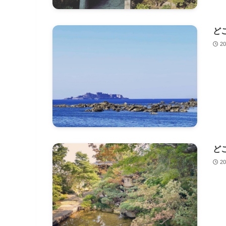
ど
2
ど
2