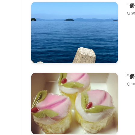
”
2
”
2