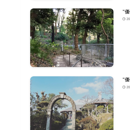
”
2
”
2