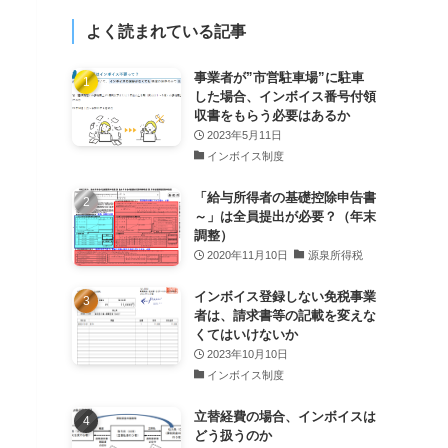
よく読まれている記事
事業者が”市営駐車場”に駐車
した場合、インボイス番号付領
収書をもらう必要はあるか
2023年5月11日
インボイス制度
「給与所得者の基礎控除申告書
～」は全員提出が必要？（年末
調整）
2020年11月10日
源泉所得税
インボイス登録しない免税事業
者は、請求書等の記載を変えな
くてはいけないか
2023年10月10日
インボイス制度
立替経費の場合、インボイスは
どう扱うのか