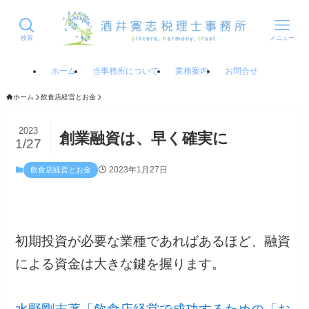
検索
メニュー
ホーム
当事務所について
業務案内
お問合せ
ホーム
飲食店経営とお金
2023
創業融資は、早く確実に
1/27
2023年1月27日
飲食店経営とお金
初期投資が必要な業種であればあるほど、融資
による資金は大きな鍵を握ります。