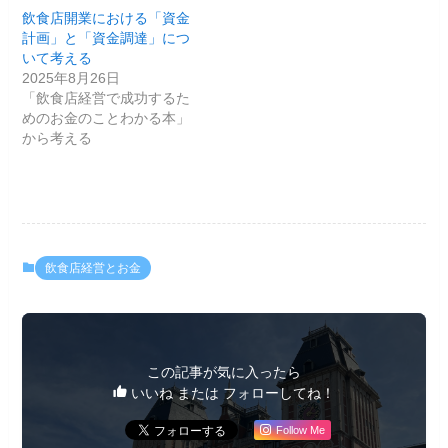
飲食店開業における「資金
計画」と「資金調達」につ
いて考える
2025年8月26日
「飲食店経営で成功するた
めのお金のことわかる本」
から考える
飲食店経営とお金
この記事が気に入ったら
いいね または フォローしてね！
Follow Me