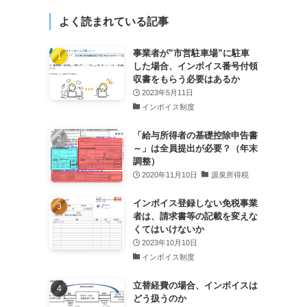
よく読まれている記事
事業者が”市営駐車場”に駐車
した場合、インボイス番号付領
収書をもらう必要はあるか
2023年5月11日
インボイス制度
「給与所得者の基礎控除申告書
～」は全員提出が必要？（年末
調整）
2020年11月10日
源泉所得税
インボイス登録しない免税事業
者は、請求書等の記載を変えな
くてはいけないか
2023年10月10日
インボイス制度
立替経費の場合、インボイスは
どう扱うのか