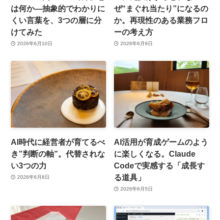
は何か—抽象的でわかりに
ぜ“まぐれ当たり”になるの
くい言葉を、3つの層に分
か。再現性のある業務フロ
けてみた
ーの考え方
2026年6月10日
2026年6月9日
AI時代に経営者が育てるべ
AI活用が育成ゲームのよう
き”判断の軸”。代替されな
に楽しくなる。Claude
い3つの力
Codeで実感する「成長す
る道具」
2026年6月8日
2026年6月5日