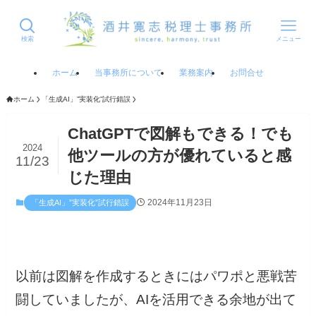
検索
メニュー
ホーム
当事務所について
業務案内
お問合せ
ホーム
「生成AI」”実装化”試行錯誤
ChatGPTで図解もできる！でも
2024
他ツールの方が優れていると感
11/23
じた理由
2024年11月23日
「生成AI」”実装化”試行錯誤
以前は図解を作成するときにはパワポと悪戦苦
闘していましたが、AIを活用できる余地が出て