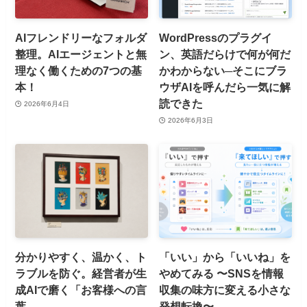
AIフレンドリーなフォルダ
WordPressのプラグイ
整理。AIエージェントと無
ン、英語だらけで何が何だ
理なく働くための7つの基
かわからない─そこにブラ
本！
ウザAIを呼んだら一気に解
読できた
2026年6月4日
2026年6月3日
分かりやすく、温かく、ト
「いい」から「いいね」を
ラブルを防ぐ。経営者が生
やめてみる 〜SNSを情報
成AIで磨く「お客様への言
収集の味方に変える小さな
葉
発想転換〜