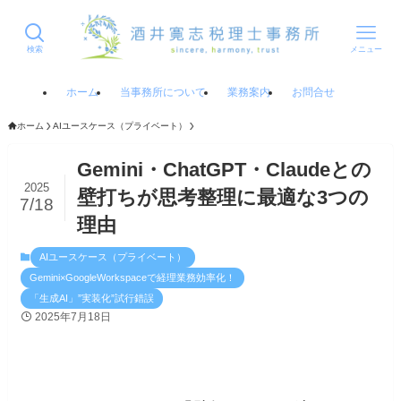
検索
メニュー
ホーム
当事務所について
業務案内
お問合せ
ホーム
AIユースケース（プライベート）
Gemini・ChatGPT・Claudeとの
2025
壁打ちが思考整理に最適な3つの
7/18
理由
AIユースケース（プライベート）
Gemini×GoogleWorkspaceで経理業務効率化！
「生成AI」”実装化”試行錯誤
2025年7月18日