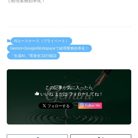
で経理業務効率化！
AIユースケース（プライベート）
Gemini×GoogleWorkspaceで経理業務効率化！
「生成AI」”実装化”試行錯誤
この記事が気に入ったら
いいね または フォローしてね！
Follow Me