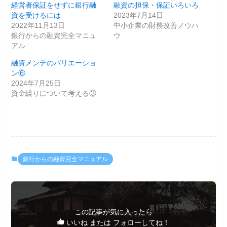
経営者保証をせずに銀行融
融資の担保・保証いろいろ
資を受けるには
2023年7月14日
2022年11月13日
中小企業の財務改善ノウハ
銀行からの融資完全マニュ
ウ
アル
融資メンテのバリエーショ
ン⑥
2024年7月25日
資金繰りについて考える③
銀行からの融資完全マニュアル
この記事が気に入ったら
いいね または フォローしてね！